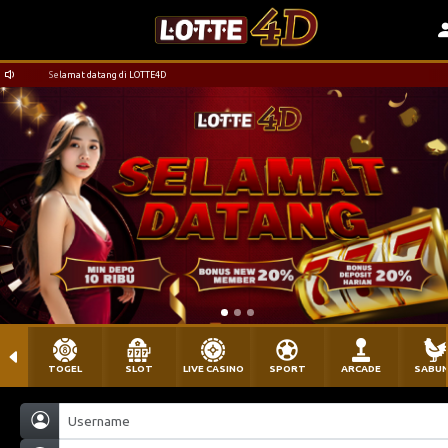
Selamat datang di LOTTE4D
Selamat datang di LOTTE4D
TOGEL
SLOT
LIVE CASINO
SPORT
ARCADE
SABU