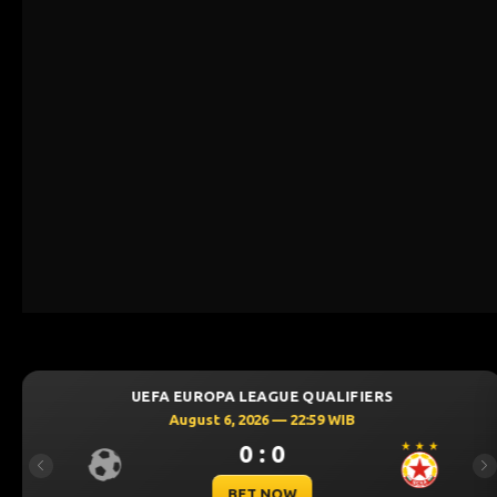
E QUALIFIERS
UEFA EUROPA LEAGUE
 22:59 WIB
August 7, 2026 — 0
0 : 0
Previous
Ne
OW
BET NOW