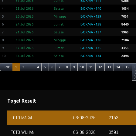
3
31 Jul 2026
Jumat
BOKMA - 141
9286
4
28 Jul 2026
Selasa
BOKMA - 140
1034
5
26 Jul 2026
Minggu
BOKMA - 139
7051
6
24 Jul 2026
Jumat
BOKMA - 138
8440
7
21 Jul 2026
Selasa
BOKMA - 137
1963
8
19 Jul 2026
Minggu
BOKMA - 136
7104
9
17 Jul 2026
Jumat
BOKMA - 135
3355
10
14 Jul 2026
Selasa
BOKMA - 134
2494
First
1
2
3
4
5
6
7
8
9
10
11
12
13
14
15
(
)
Togel Result
TOTO MACAU
06-08-2026
2153
TOTO WUHAN
06-08-2026
0591