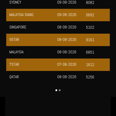
SYDNEY
09-08-2026
8082
MALAYSIA SIANG
09-08-2026
0692
SINGAPORE
08-08-2026
5102
9STAR
08-08-2026
9161
MALAYSIA
08-08-2026
6851
7STAR
07-08-2026
1612
QATAR
08-08-2026
5256