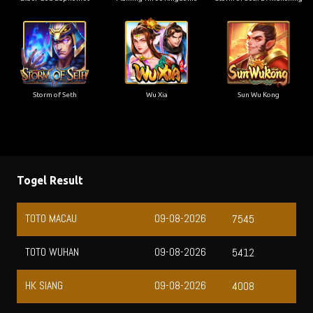
Storm of Seth
Wu Xia
Sun Wu Kong
Togel Result
TOTO MACAU
09-08-2026
7545
TOTO WUHAN
09-08-2026
5412
HK SIANG
09-08-2026
4008