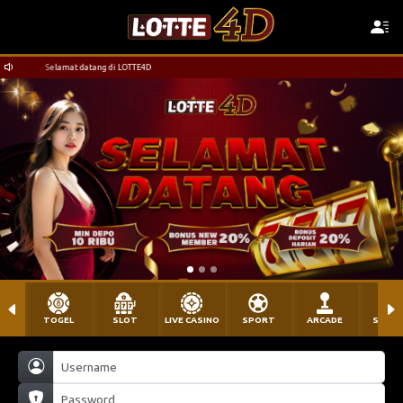
Selamat datang di LOTTE4D
TOGEL
SLOT
LIVE CASINO
SPORT
ARCADE
SABU